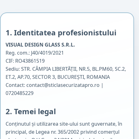
1. Identitatea profesionistului
VISUAL DESIGN GLASS S.R.L.
Reg. com.: J40/4019/2021
CIF: RO43861519
Sediu: STR. CÂMPIA LIBERTĂŢII, NR.5, BL.PM60, SC.2,
ET.2, AP.70, SECTOR 3, BUCUREŞTI, ROMANIA
Contact:
contact@sticlasecurizatapro.ro
|
0720485229
2. Temei legal
Conținutul și utilizarea site-ului sunt guvernate, în
principal, de Legea nr. 365/2002 privind comerțul