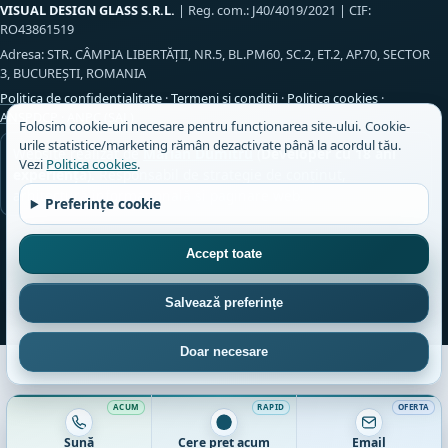
VISUAL DESIGN GLASS S.R.L.
| Reg. com.: J40/4019/2021 | CIF:
RO43861519
Adresa: STR. CÂMPIA LIBERTĂŢII, NR.5, BL.PM60, SC.2, ET.2, AP.70, SECTOR
3, BUCUREŞTI, ROMANIA
Politica de confidențialitate
·
Termeni și condiții
·
Politica cookies
·
ANSPDCP
·
ANPC (SAL)
Folosim cookie-uri necesare pentru funcționarea site-ului. Cookie-
urile statistice/marketing rămân dezactivate până la acordul tău.
Website realizat de
Marian Dumitru
(
Developer cu 18 ani
Vezi
Politica cookies
.
experiență
). Responsabil de strategie de conținut,
arhitectură informațională și paginare web.
Preferințe cookie
Accept toate
Salvează preferințe
Doar necesare
Sună
Cere preț acum
Email