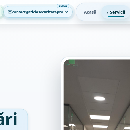
Acasă
Servicii
contact@sticlasecurizatapro.ro
ri